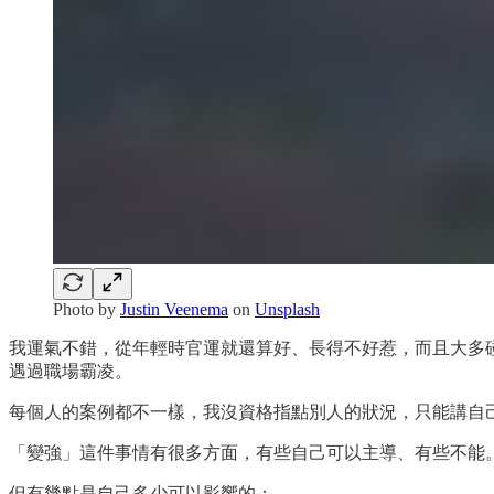
Photo by
Justin Veenema
on
Unsplash
我運氣不錯，從年輕時官運就還算好、長得不好惹，而且大多
遇過職場霸凌。
每個人的案例都不一樣，我沒資格指點別人的狀況，只能講自
「變強」這件事情有很多方面，有些自己可以主導、有些不能
但有幾點是自己多少可以影響的：