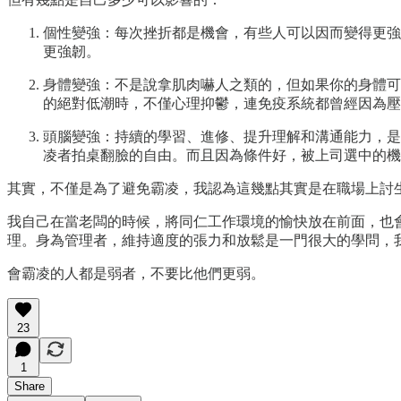
個性變強：每次挫折都是機會，有些人可以因而變得更強
更強韌。
身體變強：不是說拿肌肉嚇人之類的，但如果你的身體可
的絕對低潮時，不僅心理抑鬱，連免疫系統都曾經因為壓
頭腦變強：持續的學習、進修、提升理解和溝通能力，是
凌者拍桌翻臉的自由。而且因為條件好，被上司選中的機
其實，不僅是為了避免霸凌，我認為這幾點其實是在職場上討
我自己在當老闆的時候，將同仁工作環境的愉快放在前面，也
理。身為管理者，維持適度的張力和放鬆是一門很大的學問，
會霸凌的人都是弱者，不要比他們更弱。
23
1
Share