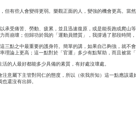
，但有些人會變得更弱。樂觀正面的人，變強的機會更高。當然
以承受痛苦、勞動、疲累，並且迅速復原，或是能長跑或爬山等
力而崩壞；但歸功於我的「運動員體質」，我撐過了那段時間，
這三點之中最重要的護身符。簡單的講，如果自己夠強，就不會
率理論上更高；這一點對於「官運」多少有點幫助，而且被當「
生活的人最好都能多少具備的素質，有好處沒壞處。
會注意屬下主管對同仁的態度，所以（依我所知）這一點應該還
我也還沒有出師。